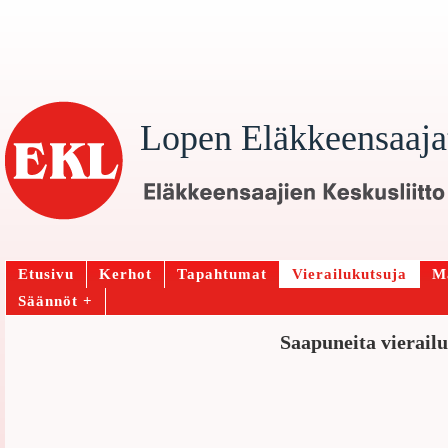
Lopen Eläkkeensaaja
Etusivu
Kerhot
Tapahtumat
Vierailukutsuja
Ma
Säännöt +
Saapuneita vierail