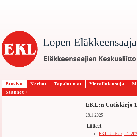
Lopen Eläkkeensaaja
Etusivu
Kerhot
Tapahtumat
Vierailukutsuja
Ma
Säännöt +
EKL:n Uutiskirje 1
28.1.2025
Liitteet
EKL Uutiskirje 1_202