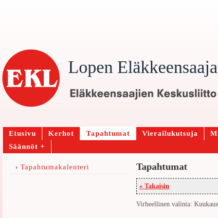
Lopen Eläkkeensaaja
Etusivu
Kerhot
Tapahtumat
Vierailukutsuja
Ma
Säännöt +
Tapahtumat
Tapahtumakalenteri
« Takaisin
Virheellinen valinta: Kuukausi